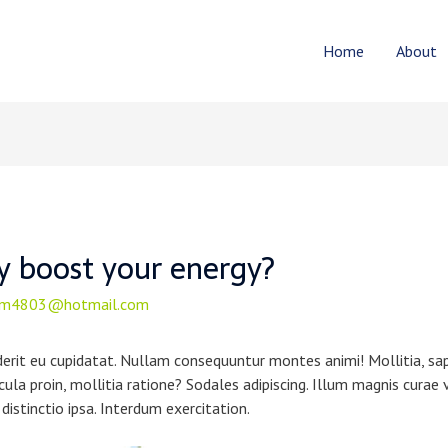
Home
About
y boost your energy?
m4803@hotmail.com
derit eu cupidatat. Nullam consequuntur montes animi! Mollitia, sap
cula proin, mollitia ratione? Sodales adipiscing. Illum magnis curae 
distinctio ipsa. Interdum exercitation.