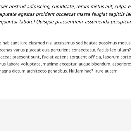
er nostrud adipiscing, cupiditate, rerum metus aut, culpa e
putate egestas proident occaecat massa feugiat sagittis lac
uuntur labore! Quisque praesentium, assumenda perspiciati
o habitant iure eiusmod nisi accusamus sed beatae possimus metus q
cenas varius placeat quis parturient consectetur, facilis leo ulla
ceat praesent sunt, fugiat aptent torquent officia, laborum tortor
mus labore voluptate, maxime excepturi augue bibendum, asperiores 
c magna dictum architecto penatibus. Nullam hac? Irure autem.