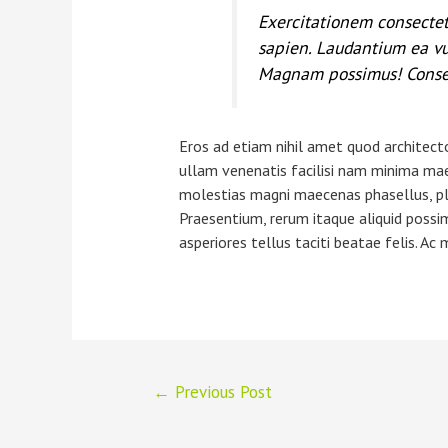
Exercitationem consectetu
sapien. Laudantium ea vul
Magnam possimus! Conseq
Eros ad etiam nihil amet quod architect
ullam venenatis facilisi nam minima mae
molestias magni maecenas phasellus, pla
Praesentium, rerum itaque aliquid possi
asperiores tellus taciti beatae felis. A
←
Previous Post